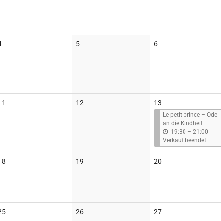
Keine
Keine
Keine
4
5
6
Veranstaltungen
Veranstaltungen
Veranstaltungen
Keine
Keine
11
12
13
Veranstaltungen
Veranstaltungen
Le petit prince – Ode
an die Kindheit
b
19:30
–
21:00
i
Verkauf beendet
s
Keine
Keine
Keine
18
19
20
Veranstaltungen
Veranstaltungen
Veranstaltungen
Keine
Keine
Keine
25
26
27
Veranstaltungen
Veranstaltungen
Veranstaltungen