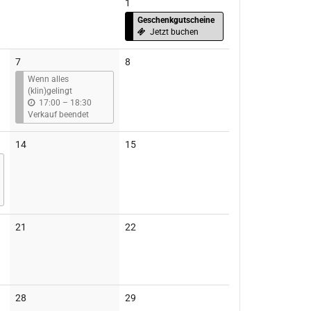
1
Geschenkgutscheine
Jetzt buchen
Keine
7
8
Veranstaltungen
Wenn alles
(klin)gelingt
b
17:00
–
18:30
i
Verkauf beendet
s
Keine
Keine
14
15
Veranstaltungen
Veranstaltungen
Keine
Keine
21
22
Veranstaltungen
Veranstaltungen
Keine
Keine
28
29
Veranstaltungen
Veranstaltungen