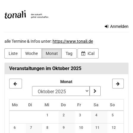
Zum
TONALi
Haupt-
Inhalt
gemeinnützige
springen
Anmelden
GmbH
alle Termine & Infos unter:
https://www.tonali.de
Liste
Woche
Monat
Tag
iCal
Veranstaltungen im Oktober 2025
Monat
Montag
Dienstag
Mittwoch
Donnerstag
Freitag
Samstag
Sonntag
Mo
Di
Mi
Do
Fr
Sa
So
Kalender
1
2
3
4
5
Keine Veranstaltungen
Keine Veranstaltungen
Keine Veranstaltungen
Keine Veranstaltunge
Keine Verans
6
7
8
9
10
11
12