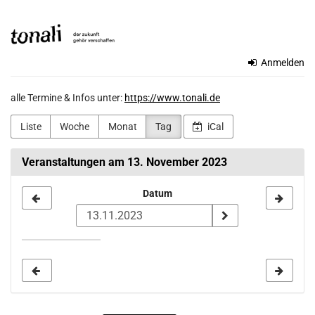
Zum
TONALi
Haupt-
Inhalt
gemeinnützige
springen
Anmelden
GmbH
alle Termine & Infos unter:
https://www.tonali.de
Liste
Woche
Monat
Tag
iCal
Veranstaltungen am 13. November 2023
Datum
Datum
zur
Anzeige
auswählen