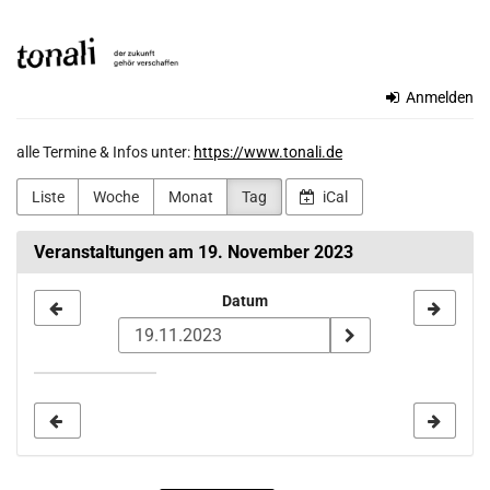
Zum
TONALi
Haupt-
Inhalt
gemeinnützige
springen
Anmelden
GmbH
alle Termine & Infos unter:
https://www.tonali.de
Liste
Woche
Monat
Tag
iCal
Veranstaltungen am 19. November 2023
Datum
Datum
zur
Anzeige
auswählen