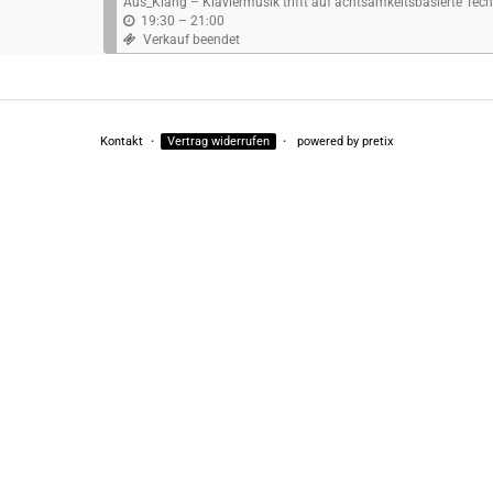
Aus_Klang – Klaviermusik trifft auf achtsamkeits­basierte Tec
19:30
–
21:00
Verkauf beendet
Kontakt
Vertrag widerrufen
powered by pretix