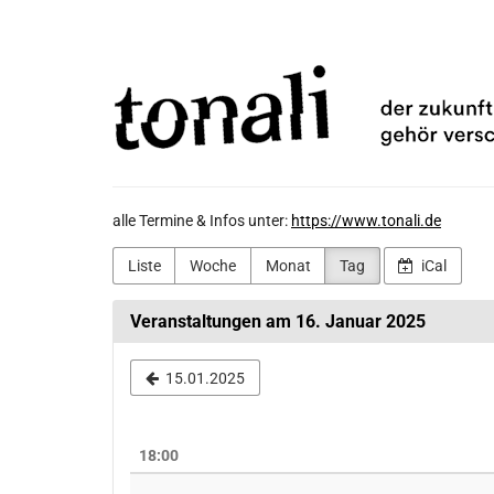
Zum
TONALi
Haupt-
Inhalt
gemeinnützige
springen
GmbH
alle Termine & Infos unter:
https://www.tonali.de
Liste
Woche
Monat
Tag
iCal
Veranstaltungen am 16. Januar 2025
Datum
15.01.2025
zur
Anzeige
18:00
auswählen