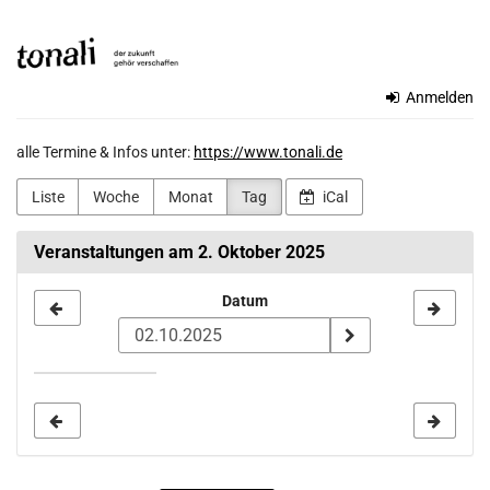
Zum
TONALi
Haupt-
Inhalt
gemeinnützige
springen
Anmelden
GmbH
alle Termine & Infos unter:
https://www.tonali.de
Liste
Woche
Monat
Tag
iCal
Veranstaltungen am 2. Oktober 2025
Datum
Datum
zur
Anzeige
auswählen