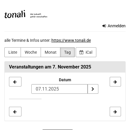
Zum
TONALi
Haupt-
Inhalt
gemeinnützige
springen
Anmelden
GmbH
alle Termine & Infos unter:
https://www.tonali.de
Liste
Woche
Monat
Tag
iCal
Veranstaltungen am 7. November 2025
Datum
Datum
zur
Anzeige
auswählen