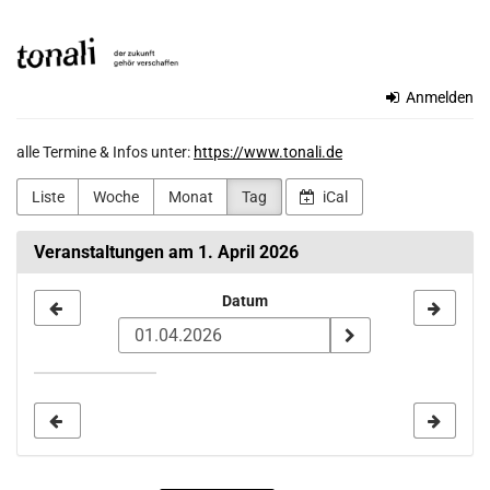
Zum
TONALi
Haupt-
Inhalt
gemeinnützige
springen
Anmelden
GmbH
alle Termine & Infos unter:
https://www.tonali.de
Liste
Woche
Monat
Tag
iCal
Veranstaltungen am 1. April 2026
Datum
Datum
zur
Anzeige
auswählen