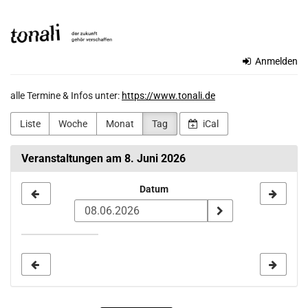
Zum
TONALi
Haupt-
Inhalt
gemeinnützige
springen
Anmelden
GmbH
alle Termine & Infos unter:
https://www.tonali.de
Liste
Woche
Monat
Tag
iCal
Veranstaltungen am 8. Juni 2026
Datum
Datum
zur
Anzeige
auswählen