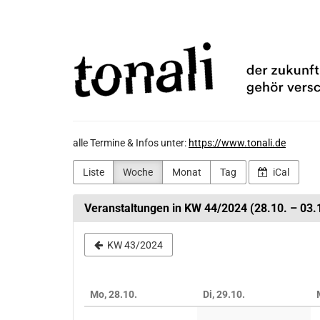
Zum
TONALi
Haupt-
Inhalt
gemeinnützige
springen
GmbH
alle Termine & Infos unter:
https://www.tonali.de
Liste
Woche
Monat
Tag
iCal
Veranstaltungen in KW 44/2024 (28.10. – 03.
Woche
KW 43/2024
zur
Anzeige
Mo, 28.10.
Di, 29.10.
auswählen