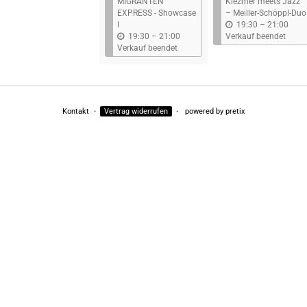
MIGRANTEN
Klezmer meets Jazz
EXPRESS - Showcase
– Meiller-Schöppl-Duo
b
I
19:30
–
21:00
b
i
19:30
–
21:00
Verkauf beendet
i
s
Verkauf beendet
s
Kontakt
Vertrag widerrufen
powered by pretix