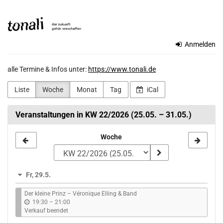
Zum
TONALi
Haupt-
Inhalt
gemeinnützige
springen
Anmelden
GmbH
alle Termine & Infos unter:
https://www.tonali.de
Liste
Woche
Monat
Tag
iCal
Veranstaltungen in KW 22/2026 (25.05. – 31.05.)
Woche
Woche
zur
Anzeige
Fr, 29.5.
auswählen
Der kleine Prinz – Véronique Elling & Band
b
19:30
–
21:00
i
Verkauf beendet
s