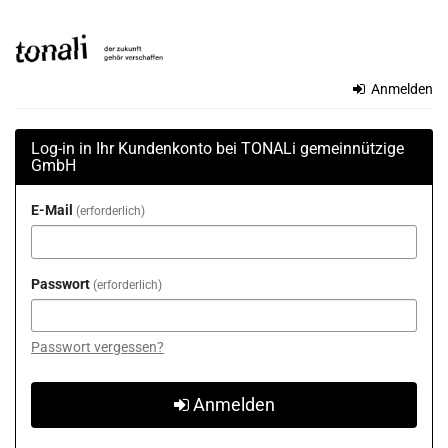
Zum
TONALi
Haupt-
Inhalt
gemeinnützige
springen
Anmelden
GmbH
Log-in in Ihr Kundenkonto bei TONALi gemeinnützige
GmbH
E-Mail
erforderlich
Passwort
erforderlich
Passwort vergessen?
Anmelden