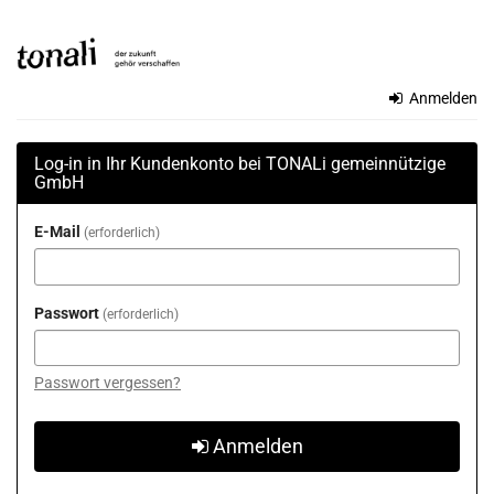
Zum
TONALi
Haupt-
Inhalt
gemeinnützige
springen
Anmelden
GmbH
Log-in in Ihr Kundenkonto bei TONALi gemeinnützige
GmbH
E-Mail
erforderlich
Passwort
erforderlich
Passwort vergessen?
Anmelden