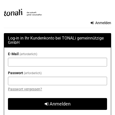
Zum
TONALi
Haupt-
Inhalt
gemeinnützige
springen
Anmelden
GmbH
Log-in in Ihr Kundenkonto bei TONALi gemeinnützige
GmbH
E-Mail
erforderlich
Passwort
erforderlich
Passwort vergessen?
Anmelden