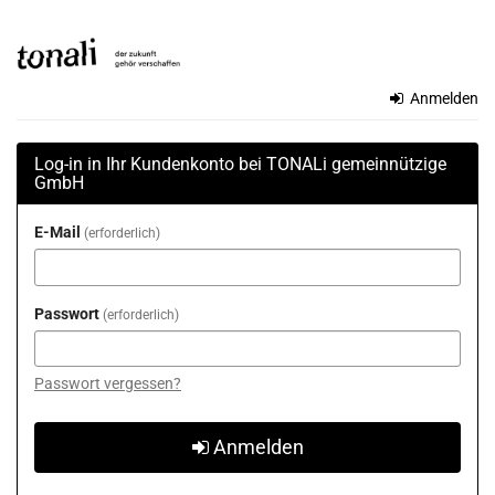
Zum
TONALi
Haupt-
Inhalt
gemeinnützige
springen
Anmelden
GmbH
Log-in in Ihr Kundenkonto bei TONALi gemeinnützige
GmbH
E-Mail
erforderlich
Passwort
erforderlich
Passwort vergessen?
Anmelden