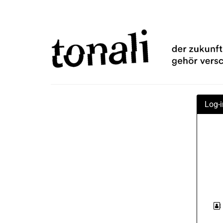
Zum
TONALi
Haupt-
Inhalt
gemeinnützige
springen
GmbH
Log-