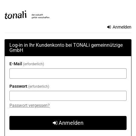
Zum
TONALi
Haupt-
Inhalt
gemeinnützige
springen
Anmelden
GmbH
Log-in in Ihr Kundenkonto bei TONALi gemeinnützige
GmbH
E-Mail
erforderlich
Passwort
erforderlich
Passwort vergessen?
Anmelden