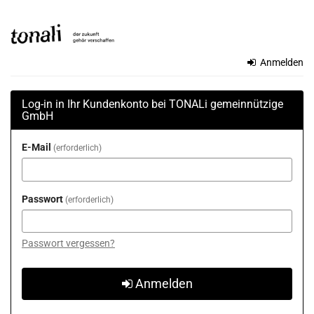
Zum
TONALi
Haupt-
Inhalt
gemeinnützige
springen
Anmelden
GmbH
Log-in in Ihr Kundenkonto bei TONALi gemeinnützige
GmbH
E-Mail
erforderlich
Passwort
erforderlich
Passwort vergessen?
Anmelden