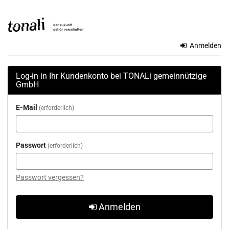
Zum
TONALi
Haupt-
Inhalt
gemeinnützige
springen
Anmelden
GmbH
Log-in in Ihr Kundenkonto bei TONALi gemeinnützige
GmbH
E-Mail
erforderlich
Passwort
erforderlich
Passwort vergessen?
Anmelden