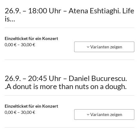
26.9. – 18:00 Uhr – Atena Eshtiaghi. Life
is…
Einzelticket für ein Konzert
von
0,00 € – 30,00 €
Varianten zeigen
0,00 €
bis
30,00 €
26.9. – 20:45 Uhr – Daniel Bucurescu.
.A donut is more than nuts on a dough.
Einzelticket für ein Konzert
von
0,00 € – 30,00 €
Varianten zeigen
0,00 €
bis
30,00 €