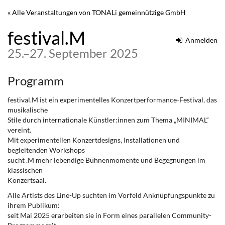
Zum
« Alle Veranstaltungen von TONALi gemeinnützige GmbH
Haupt-
Inhalt
festival.M
springen
Anmelden
bis
25.
–
27. September 2025
Programm
festival.M ist ein experimentelles Konzertperformance-Festival, das
musikalische
Stile durch internationale Künstler:innen zum Thema „MINIMAL“
vereint.
Mit experimentellen Konzertdesigns, Installationen und
begleitenden Workshops
sucht .M mehr lebendige Bühnenmomente und Begegnungen im
klassischen
Konzertsaal.
Alle Artists des Line-Up suchten im Vorfeld Anknüpfungspunkte zu
ihrem Publikum:
seit Mai 2025 erarbeiten sie in Form eines parallelen Community-