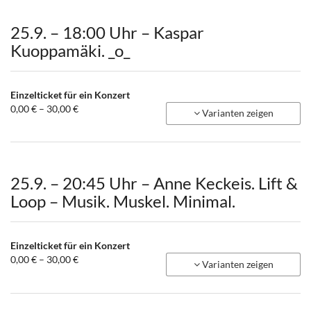
25.9. – 18:00 Uhr – Kaspar
Kuoppamäki. _o_
Einzelticket für ein Konzert
von
0,00 € – 30,00 €
Varianten zeigen
0,00 €
bis
30,00 €
25.9. – 20:45 Uhr – Anne Keckeis. Lift &
Loop – Musik. Muskel. Minimal.
Einzelticket für ein Konzert
von
0,00 € – 30,00 €
Varianten zeigen
0,00 €
bis
30,00 €