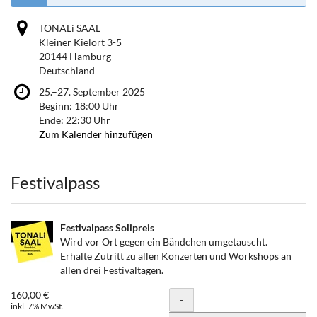
TONALi SAAL
Kleiner Kielort 3-5
20144 Hamburg
Deutschland
bis
25.
–
27. September 2025
Beginn:
18:00
Uhr
Ende:
22:30
Uhr
Zum Kalender hinzufügen
Produkte
Festivalpass
Festivalpass Solipreis
Wird vor Ort gegen ein Bändchen umgetauscht.
Erhalte Zutritt zu allen Konzerten und Workshops an
allen drei Festivaltagen.
160,00 €
Menge
-
inkl. 7% MwSt.