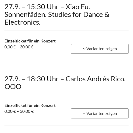
27.9. – 15:30 Uhr – Xiao Fu.
Sonnenfäden. Studies for Dance &
Electronics.
Einzelticket für ein Konzert
von
0,00 € – 30,00 €
Varianten zeigen
0,00 €
bis
30,00 €
27.9. – 18:30 Uhr – Carlos Andrés Rico.
OOO
Einzelticket für ein Konzert
von
0,00 € – 30,00 €
Varianten zeigen
0,00 €
bis
30,00 €