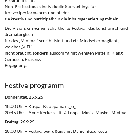
Programms mit
Non-Professionals individuelle Storytellings für
Konzertperformances und binden
sie kreativ und partizipativ in die Inhaltsgenerierung mit ein.
Die Vision: ein gemeinschaftliches Festival, das künstlerisch und
dramaturgisch
für das „Minimal“ sensibilisiert und ein Mindset ermöglicht,
welches „VIEL“
nicht braucht, sondern auskommt mit wenigen Mitteln: Klang,
Geräusch, Präsenz,
Begegnung.
Festivalprogramm
Donnerstag, 25.9.25
18:00 Uhr – Kaspar Kuoppamäki. _o_
20:45 Uhr – Anne Keckeis. Lift & Loop – Musik. Muskel. Minimal.
Freitag, 26.9.25
18:00 Uhr – Festivalbegrüßung mit Daniel Bucurescu