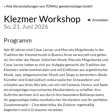
Zum
« Alle Veranstaltungen von TONALi gemeinnützige GmbH
Haupt-
Inhalt
Klezmer Workshop
springen
Anmelden
So, 21. Juni 2026
Programm
Seit 40 Jahren sind César Lerner und Marcelo Moguilevsky in der
Tradition der Klezmermusik in Buenos Aires verwurzelt und gelten
als Vorreiter der Neuen Jüdischen Musik. Marcelo Moguilevsky und
Cesar Lerner haben es sich zur Aufgabe gemacht, die Tradition des
Klezmers weiterzuentwickeln und mit Einflüssen aus argentinischer
Musik, Jazz, zeitgenössischer Musik und Tango zu bereichern. Beide
Künstler sind Enkel jüdisch-osteuropäischer Einwanderer und
schöpfen aus ihren Wurzeln, um mit viel Fantasie, Humor und Seele
ein einzigartiges improvisiertes Musikerlebnis zu schaffen. Ihre
Auftritte zeichnen sich aus durch ihre besondere Bühnenpräsenz,
ihr gegenseitiges tiefes musikalisches Verständnis und ihr perfektes
Zusammenspiel – Charakteristika, die Zuhörer regelmäßig
begeistern und in Erstaunen versetzen.