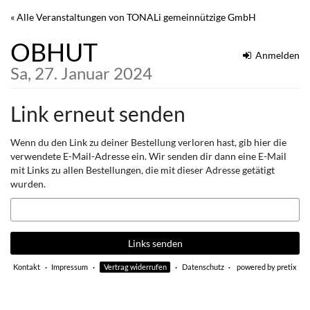
Zum
« Alle Veranstaltungen von TONALi gemeinnützige GmbH
Haupt-
Inhalt
OBHUT
springen
Anmelden
Sa, 27. Januar 2024
Link erneut senden
Wenn du den Link zu deiner Bestellung verloren hast, gib hier die
verwendete E-Mail-Adresse ein. Wir senden dir dann eine E-Mail
mit Links zu allen Bestellungen, die mit dieser Adresse getätigt
wurden.
E-
Mail
Links senden
Kontakt
Impressum
Vertrag widerrufen
Datenschutz
powered by pretix