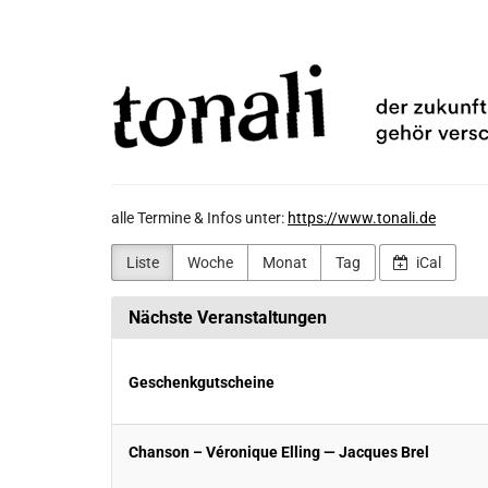
Zum
TONALi
Haupt-
Inhalt
gemeinnützige
springen
GmbH
alle Termine & Infos unter:
https://www.tonali.de
Liste
Woche
Monat
Tag
iCal
Nächste Veranstaltungen
Geschenkgutscheine
Chanson – Véronique Elling — Jacques Brel