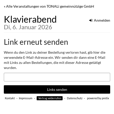
Zum
« Alle Veranstaltungen von TONALi gemeinnützige GmbH
Haupt-
Inhalt
Klavierabend
springen
Anmelden
Di, 6. Januar 2026
Link erneut senden
Wenn du den Link zu deiner Bestellung verloren hast, gib hier die
verwendete E-Mail-Adresse ein. Wir senden dir dann eine E-Mail
mit Links zu allen Bestellungen, die mit dieser Adresse getätigt
wurden.
E-
Mail
Links senden
Kontakt
Impressum
Vertrag widerrufen
Datenschutz
powered by pretix