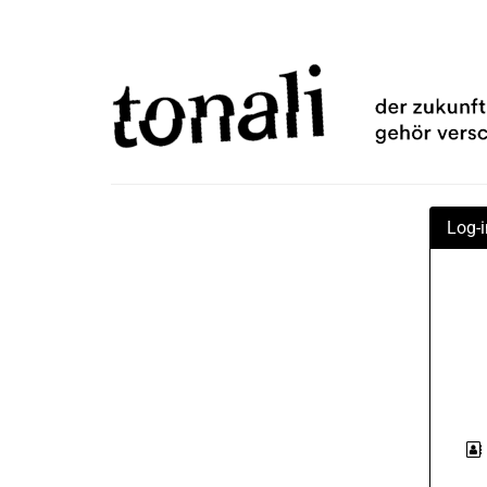
Zum
TONALi
Haupt-
Inhalt
gemeinnützige
springen
GmbH
Log-