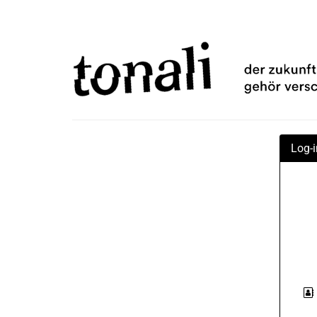
Zum
TONALi
Haupt-
Inhalt
gemeinnützige
springen
GmbH
Log-