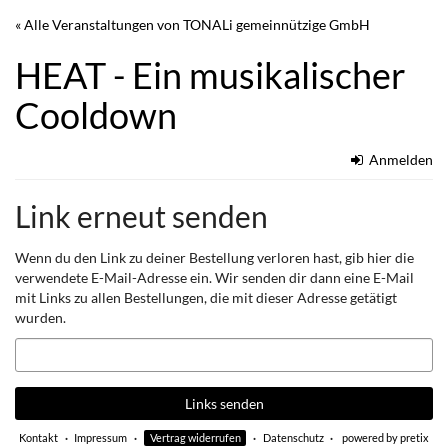
Zum
« Alle Veranstaltungen von TONALi gemeinnützige GmbH
Haupt-
Inhalt
HEAT - Ein musikalischer
springen
Cooldown
Anmelden
Link erneut senden
Wenn du den Link zu deiner Bestellung verloren hast, gib hier die
verwendete E-Mail-Adresse ein. Wir senden dir dann eine E-Mail
mit Links zu allen Bestellungen, die mit dieser Adresse getätigt
wurden.
E-
Mail
Links senden
Kontakt
Impressum
Vertrag widerrufen
Datenschutz
powered by pretix