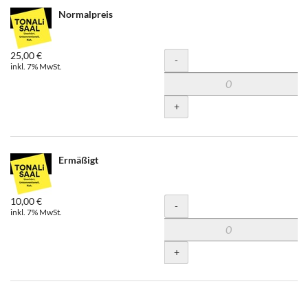
Normalpreis
25,00 €
Menge
-
inkl. 7% MwSt.
+
Ermäßigt
10,00 €
Menge
-
inkl. 7% MwSt.
+