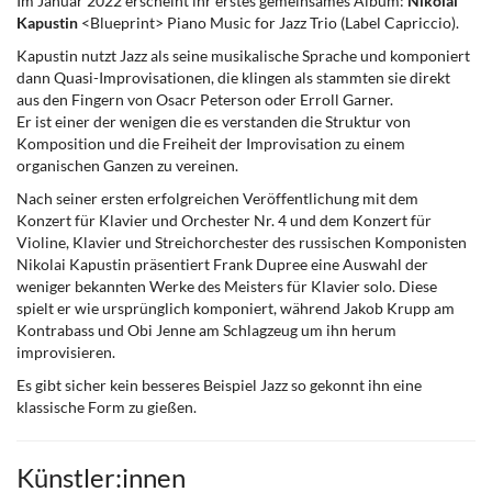
Im Januar 2022 erscheint ihr erstes gemeinsames Album:
Nikolai
Kapustin
<Blueprint> Piano Music for Jazz Trio (Label Capriccio).
Kapustin nutzt Jazz als seine musikalische Sprache und komponiert
dann Quasi-Improvisationen, die klingen als stammten sie direkt
aus den Fingern von Osacr Peterson oder Erroll Garner.
Er ist einer der wenigen die es verstanden die Struktur von
Komposition und die Freiheit der Improvisation zu einem
organischen Ganzen zu vereinen.
Nach seiner ersten erfolgreichen Veröffentlichung mit dem
Konzert für Klavier und Orchester Nr. 4 und dem Konzert für
Violine, Klavier und Streichorchester des russischen Komponisten
Nikolai Kapustin präsentiert Frank Dupree eine Auswahl der
weniger bekannten Werke des Meisters für Klavier solo. Diese
spielt er wie ursprünglich komponiert, während Jakob Krupp am
Kontrabass und Obi Jenne am Schlagzeug um ihn herum
improvisieren.
Es gibt sicher kein besseres Beispiel Jazz so gekonnt ihn eine
klassische Form zu gießen.
Künstler:innen