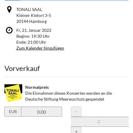
TONALi SAAL
Kleiner Kielort 3-5
20144 Hamburg
Fr, 21. Januar 2022
Beginn:
19:30
Uhr
Ende:
21:00
Uhr
Zum Kalender hinzufügen
Produkte
Vorverkauf
Normalpreis
Die Einnahmen dieses Konzertes werden an die
Deutsche Stiftung Meeresschutz gespendet
Preis
Menge
-
EUR
in
EUR
für
+
Normalpreis