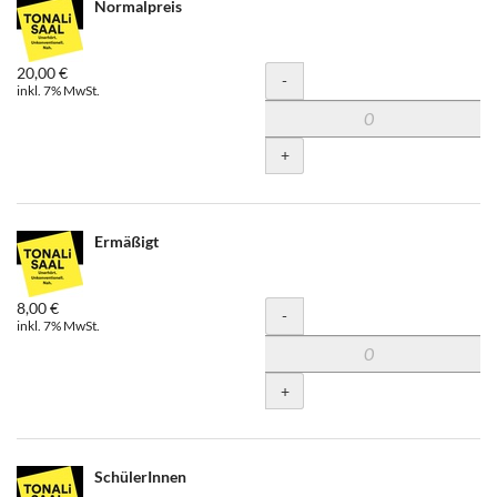
Normalpreis
20,00 €
Menge
-
inkl. 7% MwSt.
+
Ermäßigt
8,00 €
Menge
-
inkl. 7% MwSt.
+
SchülerInnen