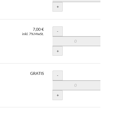
+
7,00 €
Menge
-
inkl. 7% MwSt.
+
GRATIS
Menge
-
+