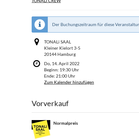
TONALi CREW
Der Buchungszeitraum für diese Veranstaltun
TONALi SAAL
Kleiner Kielort 3-5
20144 Hamburg
Do, 14. April 2022
Beginn:
19:30
Uhr
Ende:
21:00
Uhr
Zum Kalender hinzufügen
Produkte
Vorverkauf
Normalpreis