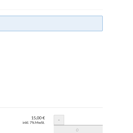
15,00 €
Menge
-
inkl. 7% MwSt.