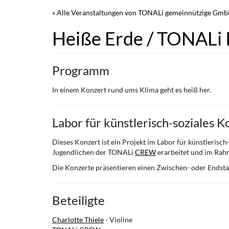
Zum
« Alle Veranstaltungen von TONALi gemeinnützige Gm
Haupt-
Inhalt
Heiße Erde / TONALi
springen
Programm
In einem Konzert rund ums Klima geht es heiß her.
Labor für künstlerisch-soziales 
Dieses Konzert ist ein Projekt im Labor für künstlerisc
Jugendlichen der TONALi
CREW
erarbeitet und im Rah
Die Konzerte präsentieren einen Zwischen- oder Endst
Beteiligte
Charlotte Thiele
- Violine