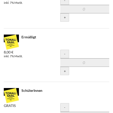
-
inkl. 7% MwSt.
+
Ermäßigt
8,00 €
Menge
-
inkl. 7% MwSt.
+
SchülerInnen
GRATIS
Menge
-