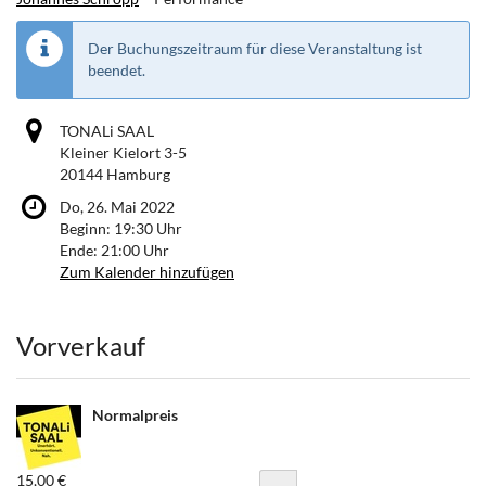
Der Buchungszeitraum für diese Veranstaltung ist
beendet.
TONALi SAAL
Kleiner Kielort 3-5
20144 Hamburg
Do, 26. Mai 2022
Beginn:
19:30
Uhr
Ende:
21:00
Uhr
Zum Kalender hinzufügen
Produkte
Vorverkauf
Normalpreis
15,00 €
Menge