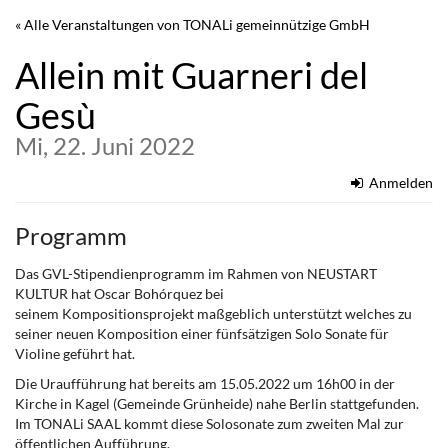
Zum
« Alle Veranstaltungen von TONALi gemeinnützige GmbH
Haupt-
Inhalt
Allein mit Guarneri del
springen
Gesù
Mi, 22. Juni 2022
Anmelden
Programm
Das GVL-Stipendienprogramm im Rahmen von NEUSTART
KULTUR hat Oscar Bohórquez bei
seinem Kompositionsprojekt maßgeblich unterstützt welches zu
seiner neuen Komposition einer fünfsätzigen Solo Sonate für
Violine geführt hat.
Die Uraufführung hat bereits am 15.05.2022 um 16h00 in der
Kirche in Kagel (Gemeinde Grünheide) nahe Berlin stattgefunden.
Im TONALi SAAL kommt diese Solosonate zum zweiten Mal zur
öffentlichen Aufführung.