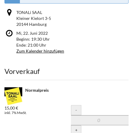
TONALi SAAL
Kleiner Kielort 3-5
20144 Hamburg
Mi, 22. Juni 2022
Beginn:
19:30
Uhr
Ende:
21:00
Uhr
Zum Kalender hinzufügen
Produkte
Vorverkauf
Normalpreis
15,00 €
Menge
-
inkl. 7% MwSt.
+