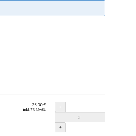
25,00 €
Menge
-
inkl. 7% MwSt.
+