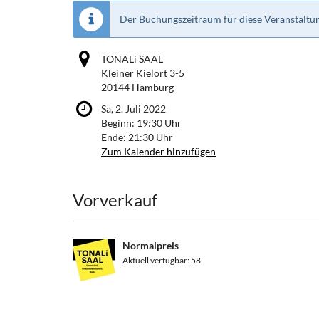
Der Buchungszeitraum für diese Veranstaltun
TONALi SAAL
Kleiner Kielort 3-5
20144 Hamburg
Sa, 2. Juli 2022
Beginn:
19:30
Uhr
Ende:
21:30
Uhr
Zum Kalender hinzufügen
Produkte
Vorverkauf
Normalpreis
Aktuell verfügbar: 58