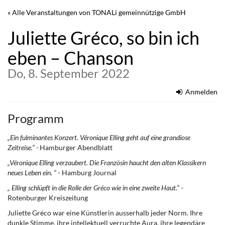
Zum
« Alle Veranstaltungen von TONALi gemeinnützige GmbH
Haupt-
Inhalt
Juliette Gréco, so bin ich
springen
eben – Chanson
Do, 8. September 2022
Anmelden
Programm
„Ein fulminantes Konzert. Véronique Elling geht auf eine grandiose
Zeitreise.“ -
Hamburger Abendblatt
„Véronique Elling verzaubert. Die Französin haucht den alten Klassikern
neues Leben ein. “
- Hamburg Journal
„ Elling schlüpft in die Rolle der Gréco wie in eine zweite Haut.“
-
Rotenburger Kreiszeitung
Juliette Gréco war eine Künstlerin ausserhalb jeder Norm. Ihre
dunkle Stimme, ihre intellektuell verruchte Aura, ihre legendäre