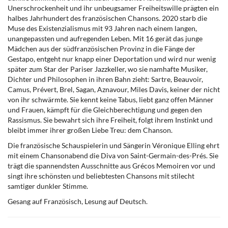
Unerschrockenheit und ihr unbeugsamer Freiheitswille prägten ein
halbes Jahrhundert des französischen Chansons. 2020 starb die
Muse des Existenzialismus mit 93 Jahren nach einem langen,
unangepassten und aufregenden Leben. Mit 16 gerät das junge
Mädchen aus der südfranzösischen Provinz in die Fänge der
Gestapo, entgeht nur knapp einer Deportation und wird nur wenig
später zum Star der Pariser Jazzkeller, wo sie namhafte Musiker,
Dichter und Philosophen in ihren Bahn zieht: Sartre, Beauvoir,
Camus, Prévert, Brel, Sagan, Aznavour, Miles Davis, keiner der nicht
von ihr schwärmte. Sie kennt keine Tabus, liebt ganz offen Männer
und Frauen, kämpft für die Gleichberechtigung und gegen den
Rassismus. Sie bewahrt sich ihre Freiheit, folgt ihrem Instinkt und
bleibt immer ihrer großen Liebe Treu: dem Chanson.
Die französische Schauspielerin und Sängerin Véronique Elling ehrt
mit einem Chansonabend die Diva von Saint-Germain-des-Prés. Sie
trägt die spannendsten Ausschnitte aus Grécos Memoiren vor und
singt ihre schönsten und beliebtesten Chansons mit stilecht
samtiger dunkler Stimme.
Gesang auf Französisch, Lesung auf Deutsch.