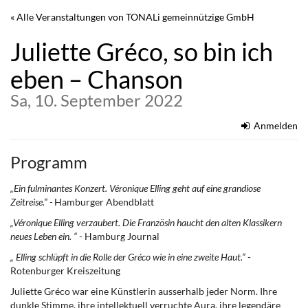
Zum
« Alle Veranstaltungen von TONALi gemeinnützige GmbH
Haupt-
Inhalt
Juliette Gréco, so bin ich
springen
eben – Chanson
Sa, 10. September 2022
Anmelden
Programm
„Ein fulminantes Konzert. Véronique Elling geht auf eine grandiose
Zeitreise.“ -
Hamburger Abendblatt
„Véronique Elling verzaubert. Die Französin haucht den alten Klassikern
neues Leben ein. “
- Hamburg Journal
„ Elling schlüpft in die Rolle der Gréco wie in eine zweite Haut.“
-
Rotenburger Kreiszeitung
Juliette Gréco war eine Künstlerin ausserhalb jeder Norm. Ihre
dunkle Stimme, ihre intellektuell verruchte Aura, ihre legendäre