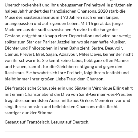
Unerschrockenheit und ihr unbeugsamer Freiheitswille prägten ein
halbes Jahrhundert des französischen Chansons. 2020 starb die
Muse des Existenzialismus mit 93 Jahren nach einem langen,
unangepassten und aufregenden Leben. Mit 16 gerät das junge
Mädchen aus der südfranzösischen Provinz in die Fänge der
Gestapo, entgeht nur knapp einer Deportation und wird nur wenig
später zum Star der Pariser Jazzkeller, wo sie namhafte Musiker,
Dichter und Philosophen in ihren Bahn zieht: Sartre, Beauvoir,
Camus, Prévert, Brel, Sagan, Aznavour, Miles Davis, keiner der nicht
von ihr schwärmte. Sie kennt keine Tabus, liebt ganz offen Männer
und Frauen, kämpft für die Gleichberechtigung und gegen den
Rassismus. Sie bewahrt sich ihre Freiheit, folgt ihrem Instinkt und
bleibt immer ihrer großen Liebe Treu: dem Chanson.
Die französische Schauspielerin und Sängerin Véronique Elling ehrt
mit einem Chansonabend die Diva von Saint-Germain-des-Prés. Sie
trägt die spannendsten Ausschnitte aus Grécos Memoiren vor und
singt ihre schönsten und beliebtesten Chansons mit stilecht
samtiger dunkler Stimme.
Gesang auf Französisch, Lesung auf Deutsch.