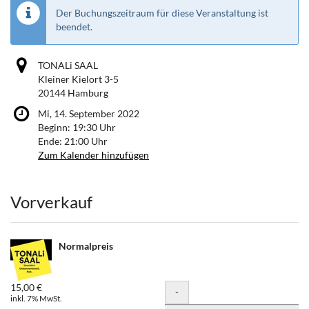
Der Buchungszeitraum für diese Veranstaltung ist
beendet.
TONALi SAAL
Kleiner Kielort 3-5
20144 Hamburg
Mi, 14. September 2022
Beginn:
19:30
Uhr
Ende:
21:00
Uhr
Zum Kalender hinzufügen
Produkte
Vorverkauf
Normalpreis
15,00 €
Menge
-
inkl. 7% MwSt.