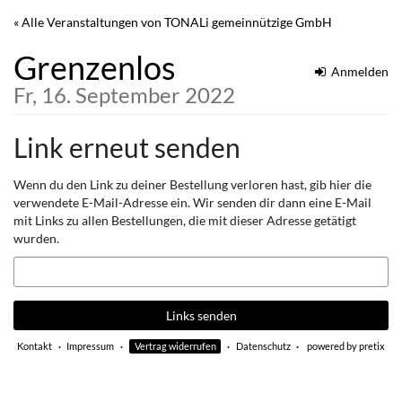
Zum
« Alle Veranstaltungen von TONALi gemeinnützige GmbH
Haupt-
Inhalt
Grenzenlos
springen
Anmelden
Fr, 16. September 2022
Link erneut senden
Wenn du den Link zu deiner Bestellung verloren hast, gib hier die
verwendete E-Mail-Adresse ein. Wir senden dir dann eine E-Mail
mit Links zu allen Bestellungen, die mit dieser Adresse getätigt
wurden.
E-
Mail
Links senden
Kontakt
Impressum
Vertrag widerrufen
Datenschutz
powered by pretix