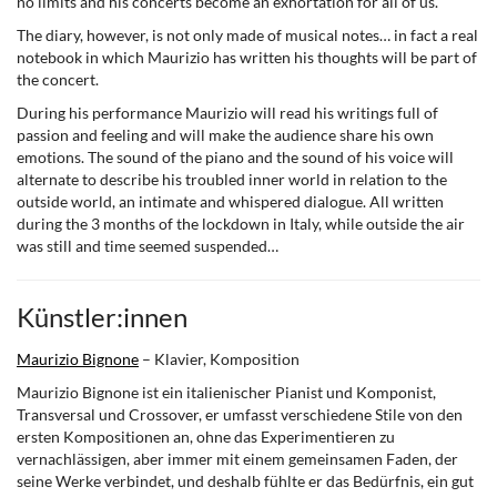
no limits and his concerts become an exhortation for all of us.
The diary, however, is not only made of musical notes… in fact a real
notebook in which Maurizio has written his thoughts will be part of
the concert.
During his performance Maurizio will read his writings full of
passion and feeling and will make the audience share his own
emotions. The sound of the piano and the sound of his voice will
alternate to describe his troubled inner world in relation to the
outside world, an intimate and whispered dialogue. All written
during the 3 months of the lockdown in Italy, while outside the air
was still and time seemed suspended…
Künstler:innen
Maurizio Bignone
– Klavier, Komposition
Maurizio Bignone ist ein italienischer Pianist und Komponist,
Transversal und Crossover, er umfasst verschiedene Stile von den
ersten Kompositionen an, ohne das Experimentieren zu
vernachlässigen, aber immer mit einem gemeinsamen Faden, der
seine Werke verbindet, und deshalb fühlte er das Bedürfnis, ein gut