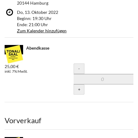
20144 Hamburg
Do, 13. Oktober 2022
Beginn:
19:30
Uhr
Ende:
21:00
Uhr
Zum Kalender hinzufügen
Produkte
Abendkasse
Unkategorisierte
Produkte
25,00 €
Menge
-
inkl. 7% MwSt.
+
Vorverkauf