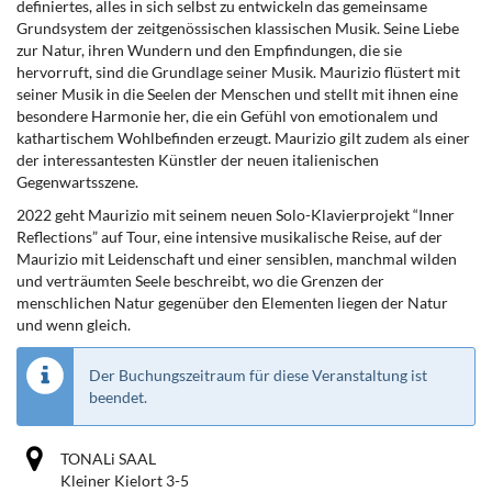
definiertes, alles in sich selbst zu entwickeln das gemeinsame
Grundsystem der zeitgenössischen klassischen Musik. Seine Liebe
zur Natur, ihren Wundern und den Empfindungen, die sie
hervorruft, sind die Grundlage seiner Musik. Maurizio flüstert mit
seiner Musik in die Seelen der Menschen und stellt mit ihnen eine
besondere Harmonie her, die ein Gefühl von emotionalem und
kathartischem Wohlbefinden erzeugt. Maurizio gilt zudem als einer
der interessantesten Künstler der neuen italienischen
Gegenwartsszene.
2022 geht Maurizio mit seinem neuen Solo-Klavierprojekt “Inner
Reflections” auf Tour, eine intensive musikalische Reise, auf der
Maurizio mit Leidenschaft und einer sensiblen, manchmal wilden
und verträumten Seele beschreibt, wo die Grenzen der
menschlichen Natur gegenüber den Elementen liegen der Natur
und wenn gleich.
Der Buchungszeitraum für diese Veranstaltung ist
beendet.
TONALi SAAL
Kleiner Kielort 3-5