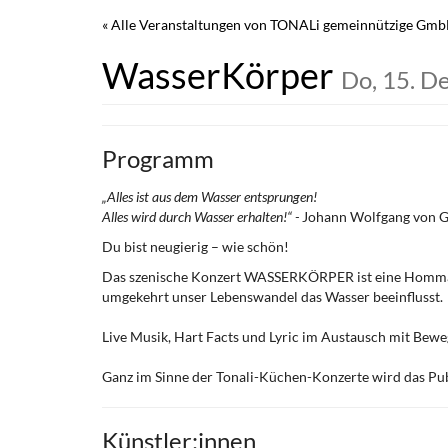
Zum
« Alle Veranstaltungen von TONALi gemeinnützige Gm
Haupt-
Inhalt
WasserKörper
Do, 15. 
springen
Programm
„Alles ist aus dem Wasser entsprungen!
Alles wird durch Wasser erhalten!“ -
Johann Wolfgang von 
Du bist neugierig – wie schön!
Das szenische Konzert WASSERKÖRPER ist eine Hommage a
umgekehrt unser Lebenswandel das Wasser beeinflusst.
Live Musik, Hart Facts und Lyric im Austausch mit Beweg
Ganz im Sinne der Tonali-Küchen-Konzerte wird das Publ
Künstler:innen