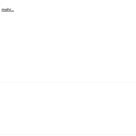
–
mehr...