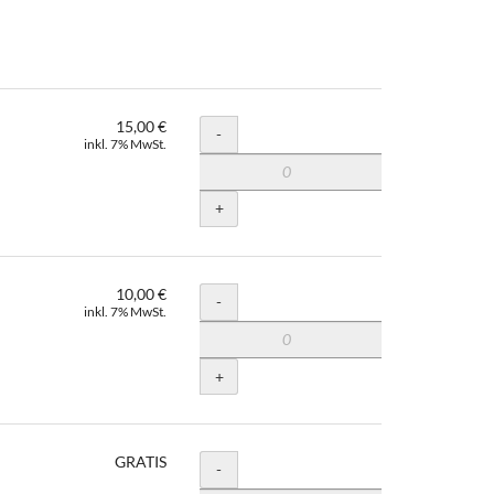
15,00 €
Menge
-
inkl. 7% MwSt.
+
10,00 €
Menge
-
inkl. 7% MwSt.
+
GRATIS
Menge
-