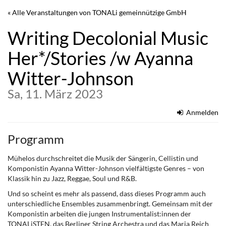
Zum
« Alle Veranstaltungen von TONALi gemeinnützige GmbH
Haupt-
Inhalt
Writing Decolonial Music
springen
Her*/Stories /w Ayanna
Witter-Johnson
Sa, 11. März 2023
Anmelden
Programm
Mühelos durchschreitet die Musik der Sängerin, Cellistin und
Komponistin Ayanna Witter-Johnson vielfältigste Genres – von
Klassik hin zu Jazz, Reggae, Soul und R&B.
Und so scheint es mehr als passend, dass dieses Programm auch
unterschiedliche Ensembles zusammenbringt. Gemeinsam mit der
Komponistin arbeiten die jungen Instrumentalist:innen der
TONALiSTEN, das Berliner String Archestra und das Maria Reich