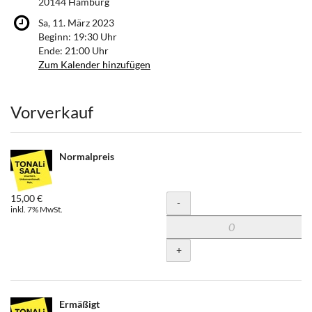
20144 Hamburg
Sa, 11. März 2023
Beginn:
19:30
Uhr
Ende:
21:00
Uhr
Zum Kalender hinzufügen
Produkte
Vorverkauf
Normalpreis
15,00 €
Menge
-
inkl. 7% MwSt.
+
Ermäßigt