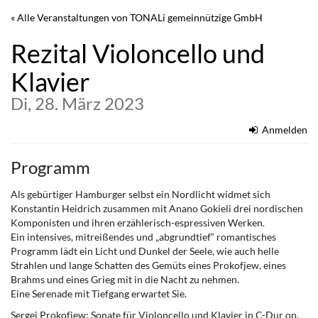
Zum
« Alle Veranstaltungen von TONALi gemeinnützige GmbH
Haupt-
Inhalt
Rezital Violoncello und
springen
Klavier
Di, 28. März 2023
Anmelden
Programm
Als gebürtiger Hamburger selbst ein Nordlicht widmet sich
Konstantin Heidrich zusammen mit Anano Gokieli drei nordischen
Komponisten und ihren erzählerisch-espressiven Werken.
Ein intensives, mitreißendes und „abgrundtief“ romantisches
Programm lädt ein Licht und Dunkel der Seele, wie auch helle
Strahlen und lange Schatten des Gemüts eines Prokofjew, eines
Brahms und eines Grieg mit in die Nacht zu nehmen.
Eine Serenade mit Tiefgang erwartet Sie.
Sergei Prokofjew: Sonate für Violoncello und Klavier in C-Dur op.