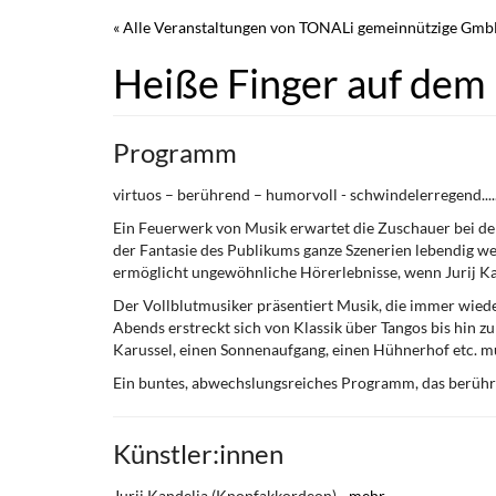
Zum
« Alle Veranstaltungen von TONALi gemeinnützige Gm
Haupt-
Inhalt
Heiße Finger auf dem
springen
Programm
virtuos – berührend – humorvoll - schwindelerregend.....
Ein Feuerwerk von Musik erwartet die Zuschauer bei
der Fantasie des Publikums ganze Szenerien lebendig wer
ermöglicht ungewöhnliche Hörerlebnisse, wenn Jurij Kan
Der Vollblutmusiker präsentiert Musik, die immer wied
Abends erstreckt sich von Klassik über Tangos bis hin z
Karussel, einen Sonnenaufgang, einen Hühnerhof etc. mu
Ein buntes, abwechslungsreiches Programm, das berührt
Künstler:innen
Jurij Kandelja (Knopfakkordeon) -
mehr ...