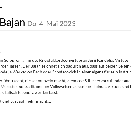
bH
 Bajan
Do, 4. Mai 2023
.
 dem Soloprogramm des Knopfakkordeonvirtuosen
Jurij Kandelja.
Virtuos 
den lassen. Der Bajan zeichnet sich dadurch aus, dass auf beiden Seiten
delja Werke von Bach oder Shostacovich in einer eigens für sein Instru
er überrascht, die schmunzeln macht, atemlose Stille hervorruft oder a
u Musette und traditionellen Volksweisen aus seiner Heimat. Virtuos und h
sikalisch lebendig werden lässt.
 und Lust auf mehr macht....