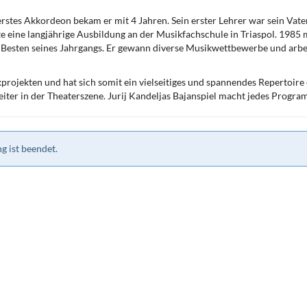
stes Akkordeon bekam er mit 4 Jahren. Sein erster Lehrer war sein Vater
gte eine langjährige Ausbildung an der Musikfachschule in Triaspol. 1985 
 Besten seines Jahrgangs. Er gewann diverse Musikwettbewerbe und arbei
kprojekten und hat sich somit ein vielseitiges und spannendes Repertoire 
eiter in der Theaterszene. Jurij Kandeljas Bajanspiel macht jedes Prog
g ist beendet.