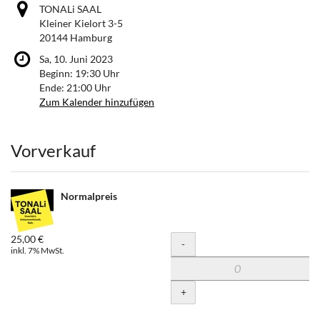
TONALi SAAL
Kleiner Kielort 3-5
20144 Hamburg
Sa, 10. Juni 2023
Beginn:
19:30
Uhr
Ende:
21:00
Uhr
Zum Kalender hinzufügen
Produkte
Vorverkauf
Normalpreis
25,00 €
Menge
-
inkl. 7% MwSt.
+