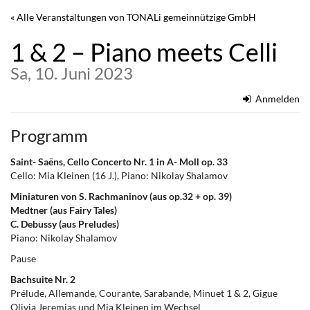
Zum
« Alle Veranstaltungen von TONALi gemeinnützige GmbH
Haupt-
Inhalt
1 & 2 – Piano meets Celli
springen
Sa, 10. Juni 2023
Anmelden
Programm
Saint- Saëns, Cello Concerto Nr. 1 in A- Moll op. 33
Cello: Mia Kleinen (16 J.), Piano: Nikolay Shalamov
Miniaturen von S. Rachmaninov (aus op.32 + op. 39)
Medtner (aus Fairy Tales)
C. Debussy (aus Preludes)
Piano: Nikolay Shalamov
Pause
Bachsuite Nr. 2
Prélude, Allemande, Courante, Sarabande, Minuet 1 & 2, Gigue
Olivia Jeremias und Mia Kleinen im Wechsel