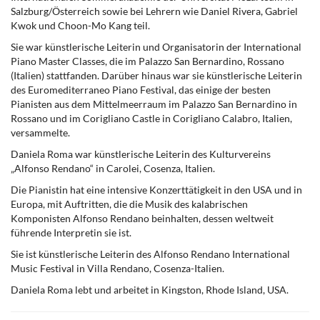
Salzburg/Österreich sowie bei Lehrern wie Daniel Rivera, Gabriel
Kwok und Choon-Mo Kang teil.
Sie war künstlerische Leiterin und Organisatorin der International
Piano Master Classes, die im Palazzo San Bernardino, Rossano
(Italien) stattfanden. Darüber hinaus war sie künstlerische Leiterin
des Euromediterraneo Piano Festival, das einige der besten
Pianisten aus dem Mittelmeerraum im Palazzo San Bernardino in
Rossano und im Corigliano Castle in Corigliano Calabro, Italien,
versammelte.
Daniela Roma war künstlerische Leiterin des Kulturvereins
„Alfonso Rendano“ in Carolei, Cosenza, Italien.
Die Pianistin hat eine intensive Konzerttätigkeit in den USA und in
Europa, mit Auftritten, die die Musik des kalabrischen
Komponisten Alfonso Rendano beinhalten, dessen weltweit
führende Interpretin sie ist.
Sie ist künstlerische Leiterin des Alfonso Rendano International
Music Festival in Villa Rendano, Cosenza-Italien.
Daniela Roma lebt und arbeitet in Kingston, Rhode Island, USA.