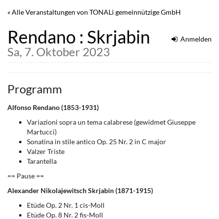
Zum
« Alle Veranstaltungen von TONALi gemeinnützige GmbH
Haupt-
Inhalt
Rendano : Skrjabin
springen
Anmelden
Sa, 7. Oktober 2023
Programm
Alfonso Rendano (1853-1931)
Variazioni sopra un tema calabrese (gewidmet Giuseppe
Martucci)
Sonatina in stile antico Op. 25 Nr. 2 in C major
Valzer Triste
Tarantella
== Pause ==
Alexander Nikolajewitsch Skrjabin (1871-1915)
Etüde Op. 2 Nr. 1 cis-Moll
Etüde Op. 8 Nr. 2 fis-Moll