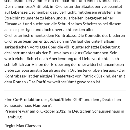
schallisolierten Zimmer mit ein paar Bier und einem Kontrabass.
Der namenlose Antiheld, im Orchester der Staatsoper verbeamtet
auf Lebenszeit, scheinbar dazu verflucht, mit diesem größten aller
Streichinstrumente zu leben und zu arbeiten, begegnet seiner
Einsamkeit und sucht nun die Schuld seines Scheiterns bei diesem
ach so sperrigen und doch unverzichtbarsten aller
Orchesterinstrumente, dem Kontrabass. Die Komödie des biederen
Orchesterbeamten entpuppt sich im Verlauf des unterhaltsam
sarkastischen Vortrages über die völlig unterschätzte Bedeutung
des Instrumentes als der Blues eines zu kurz Gekommenen. Sein
wortreicher Schrei nach Anerkennung und Liebe verdichtet sich
schließlich zur Vision der Eroberung der unerwidert chancenlosen
Liebe zur Sopranistin Sarah aus dem Orchester-graben heraus. »Der
Kontrabass« ist der einzige Theatertext von Patrick Süskind, der mit
dem Roman »Das Parfüm« weltberühmt geworden ist.
Eine Co-Produktion der „Schad/Kiehn GbR“ und dem „Deutschen
Schauspielhaus Hamburg“.
Premiere war am 6. Oktober 2012 im Deutschen Schauspielhaus in
Hamburg
Regie: Max Claessen