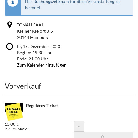
Der Buchungszeitraum für diese Veranstaltung ist
beendet.
TONALi SAAL
Kleiner Kielort 3-5
20144 Hamburg
Fr, 15. Dezember 2023
Beginn:
19:30
Uhr
Ende:
21:00
Uhr
Zum Kalender hinzufügen
Produkte
Vorverkauf
Reguläres Ticket
15,00 €
Menge
-
inkl. 7% MwSt.