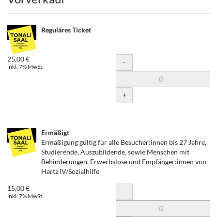
Produkte
Reguläres Ticket
25,00 €
Menge
-
inkl. 7% MwSt.
+
Ermäßigt
Ermäßigung gültig für alle Besucher:innen bis 27 Jahre,
Studierende, Auszubildende, sowie Menschen mit
Behinderungen, Erwerbslose und Empfänger:innen von
Hartz IV/Sozialhilfe
15,00 €
Menge
-
inkl. 7% MwSt.