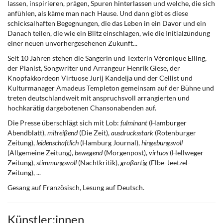
lassen, inspirieren, prägen, Spuren hinterlassen und welche, die sich
anfühlen, als käme man nach Hause. Und dann gibt es diese
schicksalhaften Begegnungen, die das Leben in ein Davor und ein
Danach teilen, die wie ein Blitz einschlagen, wie die Initialzündung
einer neuen unvorhergesehenen Zukunft...
Seit 10 Jahren stehen die Sängerin und Texterin Véronique Elling,
der Pianist, Songwriter und Arrangeur Henrik Giese, der
Knopfakkordeon Virtuose Jurij Kandelja und der Cellist und
Kulturmanager Amadeus Templeton gemeinsam auf der Bühne und
treten deutschlandweit mit anspruchsvoll arrangierten und
hochkarätig dargebotenen Chansonabenden auf.
Die Presse überschlägt sich mit Lob:
fulminant
(Hamburger
Abendblatt),
mitreißend
(Die Zeit),
ausdrucksstark
(Rotenburger
Zeitung),
leidenschaftlich
(Hamburg Journal),
hingebungsvoll
(Allgemeine Zeitung),
bewegend
(Morgenpost),
virtuos
(Hellweger
Zeitung),
stimmungsvoll
(Nachtkritik),
großartig
(Elbe-Jeetzel-
Zeitung), ...
Gesang auf Französisch, Lesung auf Deutsch.
Künstler:innen