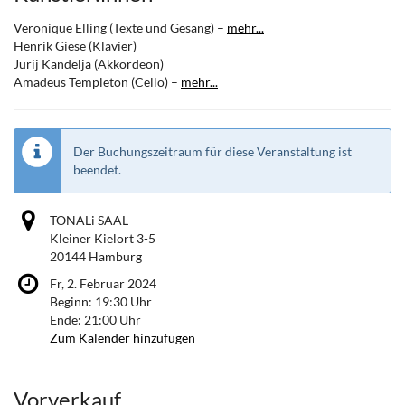
Veronique Elling (Texte und Gesang) –
mehr...
Henrik Giese (Klavier)
Jurij Kandelja (Akkordeon)
Amadeus Templeton (Cello) –
mehr...
Der Buchungszeitraum für diese Veranstaltung ist
beendet.
TONALi SAAL
Kleiner Kielort 3-5
20144 Hamburg
Fr, 2. Februar 2024
Beginn:
19:30
Uhr
Ende:
21:00
Uhr
Zum Kalender hinzufügen
Produkte
Vorverkauf