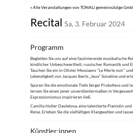
Zum
« Alle Veranstaltungen von TONALi gemeinnützige Gm
Haupt-
Inhalt
Recital
Sa, 3. Februar 2024
springen
Programm
Begleiten Sie uns auf eine faszinierende musikalische R
kindlicher Unbeschwertheit, russischer Romantik und E
Tauchen Sie ein in Olivier Messiaens "Le Merle noir" u
Lebendigkeit von Jacques Iberts „Jeux“ Sonatine und erl
Spüren Sie die emotionale Tiefe Sergei Prokofievs und l
lernen Sie einen jener unverdientermaßen in Vergessenh
Expressionismus inspirieren ließ.
Camilla Holler Davletova, eine talentierte Pianistin un
Reise. Erleben Sie die vielfältigen Klangwelten und lass
Künstler:innen