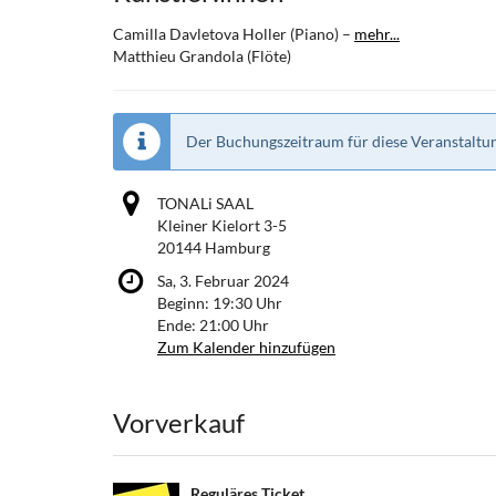
Camilla Davletova Holler (Piano) –
mehr...
Matthieu Grandola (Flöte)
Der Buchungszeitraum für diese Veranstaltun
TONALi SAAL
Kleiner Kielort 3-5
20144 Hamburg
Sa, 3. Februar 2024
Beginn:
19:30
Uhr
Ende:
21:00
Uhr
Zum Kalender hinzufügen
Produkte
Vorverkauf
Reguläres Ticket