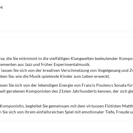
bH
eise, die Sie mitnimmt in die vielfältigen Klangwelten bedeutender Kompon
lementen aus Jazz und früher Experimentalmusik.
nd lassen Sie sich von der kreativen Verschmelzung von Vogelgesang und 
eben Sie, wie die Musik spielende Kinder zum Leben erweckt.
assen Sie sich von der lebendigen Energie von Francis Poulencs Sonata fü
eit geratenen Komponisten des 21sten Jahrhunderts kennen, der sich gle
d Komponistin, begleitet Sie gemeinsam mit dem virtuosen Flötisten Matt
en Sie sich von ihrem einfallsreichen Spiel mit emotionaler Tiefe, Freude 