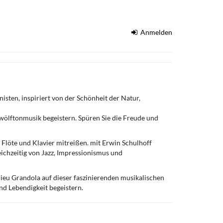
Anmelden
isten, inspiriert von der Schönheit der Natur,
Zwölftonmusik begeistern. Spüren Sie die Freude und
r Flöte und Klavier mitreißen. mit Erwin Schulhoff
ichzeitig von Jazz, Impressionismus und
hieu Grandola auf dieser faszinierenden musikalischen
und Lebendigkeit begeistern.