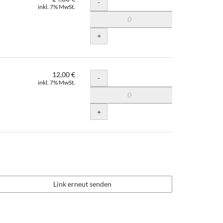
Menge
-
inkl. 7% MwSt.
+
12,00 €
Menge
-
inkl. 7% MwSt.
+
Link erneut senden